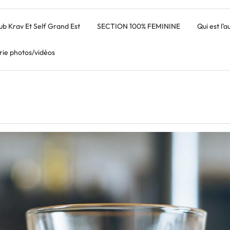
lub Krav Et Self Grand Est
SECTION 100% FEMININE
Qui est l’
rie photos/vidéos